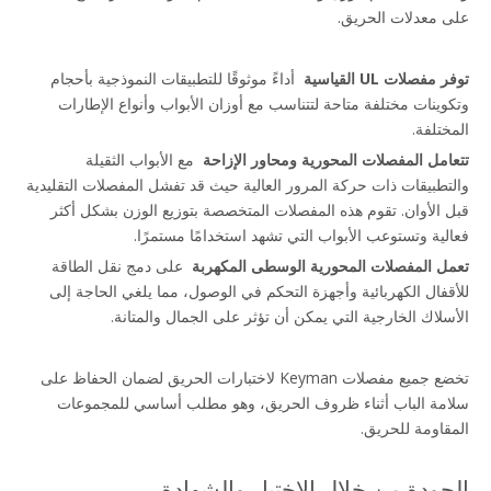
على معدلات الحريق.
توفر مفصلات UL القياسية 
 أداءً موثوقًا للتطبيقات النموذجية بأحجام 
وتكوينات مختلفة متاحة لتتناسب مع أوزان الأبواب وأنواع الإطارات 
المختلفة.
تتعامل المفصلات المحورية ومحاور الإزاحة 
 مع الأبواب الثقيلة 
والتطبيقات ذات حركة المرور العالية حيث قد تفشل المفصلات التقليدية 
قبل الأوان. تقوم هذه المفصلات المتخصصة بتوزيع الوزن بشكل أكثر 
فعالية وتستوعب الأبواب التي تشهد استخدامًا مستمرًا.
تعمل المفصلات المحورية الوسطى المكهربة 
 على دمج نقل الطاقة 
للأقفال الكهربائية وأجهزة التحكم في الوصول، مما يلغي الحاجة إلى 
الأسلاك الخارجية التي يمكن أن تؤثر على الجمال والمتانة.
تخضع جميع مفصلات Keyman لاختبارات الحريق لضمان الحفاظ على 
سلامة الباب أثناء ظروف الحريق، وهو مطلب أساسي للمجموعات 
المقاومة للحريق.
الجودة من خلال الاختبار والشهادة