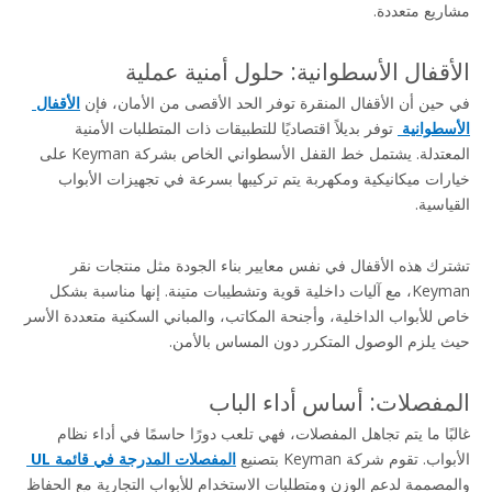
مشاريع متعددة.
الأقفال الأسطوانية: حلول أمنية عملية
في حين أن الأقفال المنقرة توفر الحد الأقصى من الأمان، فإن 
الأقفال 
الأسطوانية 
 توفر بديلاً اقتصاديًا للتطبيقات ذات المتطلبات الأمنية 
المعتدلة. يشتمل خط القفل الأسطواني الخاص بشركة Keyman على 
خيارات ميكانيكية ومكهربة يتم تركيبها بسرعة في تجهيزات الأبواب 
القياسية.
تشترك هذه الأقفال في نفس معايير بناء الجودة مثل منتجات نقر 
Keyman، مع آليات داخلية قوية وتشطيبات متينة. إنها مناسبة بشكل 
خاص للأبواب الداخلية، وأجنحة المكاتب، والمباني السكنية متعددة الأسر 
حيث يلزم الوصول المتكرر دون المساس بالأمن.
المفصلات: أساس أداء الباب
غالبًا ما يتم تجاهل المفصلات، فهي تلعب دورًا حاسمًا في أداء نظام 
الأبواب. تقوم شركة Keyman بتصنيع 
المفصلات المدرجة في قائمة UL 
والمصممة لدعم الوزن ومتطلبات الاستخدام للأبواب التجارية مع الحفاظ 