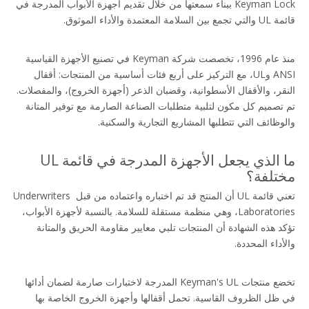
Keyman Lock ببناء سمعتها من خلال تقديم أجهزة الأبواب المدرجة في
قائمة UL والتي تجمع بين السلامة المعتمدة والأداء الموثوق.
منذ عام 1996، تخصصت شركة Keyman في تصنيع الأجهزة القياسية 
ANSI وUL، مع التركيز على أربع فئات أساسية من المنتجات: أقفال 
النقر، والأقفال الأسطوانية، وقضبان الذعر (أجهزة الخروج)، والمفصلات. 
تم تصميم كل مكون لتلبية متطلبات الصناعة الصارمة مع توفير المتانة 
والوظائف التي تتطلبها المشاريع التجارية والسكنية.
ما الذي يجعل الأجهزة المدرجة في قائمة UL 
مختلفة؟
تعني قائمة UL أن المنتج قد تم اختباره واعتماده من قبل Underwriters 
Laboratories، وهي منظمة مستقلة للسلامة. بالنسبة لأجهزة الأبواب، 
تؤكد هذه الشهادة أن المنتجات تلبي معايير مقاومة الحريق والمتانة 
والأداء المحددة.
تخضع منتجات Keyman's UL المدرجة لاختبارات صارمة لضمان أدائها 
في ظل الظروف القاسية. تحمل أقفالها وأجهزة الخروج الخاصة بها 