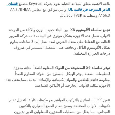
بالغة الأهمية تتعلق بسلامة الحياة. تقوم شركة Keyman بتصنيع 
قضبان 
الذعر المدرجة في قائمة UL 
 والتي تتوافق مع معايير ANSI/BHMA 
A156.3 ومتطلبات UL 305 FVSR.
تجمع سلسلة الألومنيوم X8 
 بين البناء خفيف الوزن والأداء من الدرجة 
الأولى. تعمل هذه الأجهزة بشكل موثوق في البيئات ذات حركة المرور 
العالية مع الحفاظ على معدل الحريق لمدة تصل إلى 3 ساعات. يقاوم 
هيكل الألومنيوم التآكل ويحافظ على التشغيل المستمر في ظروف 
درجات الحرارة المختلفة.
توفر سلسلة X9 المصنوعة من الفولاذ المقاوم للصدأ 
 متانة معززة 
للتطبيقات الصعبة. يوفر الهيكل المصنوع من الفولاذ المقاوم للصدأ 
مقاومة فائقة للطقس والمواد الكيميائية والإساءة البدنية، مما يجعل هذه 
الأجهزة مثالية للأبواب الخارجية أو الأماكن الصناعية.
تتميز كلتا السلسلتين بالتركيب المباشر مع مكونات قابلة للتعديل تلائم 
تكوينات الأبواب المختلفة. يسمح نظام القطع المعياري بالتكوين 
الميداني، مما يقلل من متطلبات المخزون للمقاولين الذين يديرون 