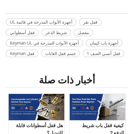
قفل نقر
أجهزة الأبواب المدرجة في قائمة UL
مفصل
شريط الذعر
قفل أسطواني
أجهزة باب كيمان
أجهزة الأبواب المدرجة في Keyman UL
قفل أنسي الصف 1
جسم قفل الغابات
قفل Keyman
أخبار ذات صلة
كيفية قفل باب شريط
هل قفل أسطوانات قابلة
الدفع？
للتبديل؟