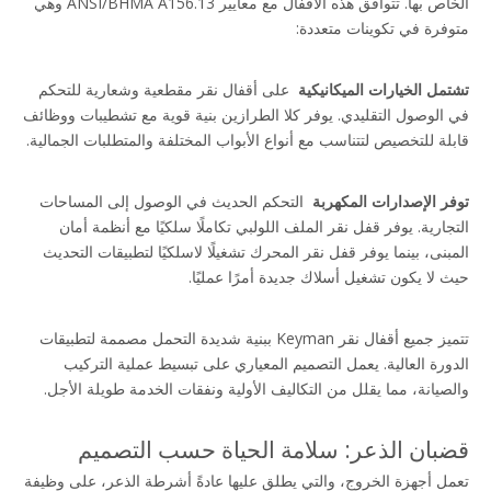
الخاص بها. تتوافق هذه الأقفال مع معايير ANSI/BHMA A156.13 وهي 
متوفرة في تكوينات متعددة:
تشتمل الخيارات الميكانيكية 
 على أقفال نقر مقطعية وشعارية للتحكم 
في الوصول التقليدي. يوفر كلا الطرازين بنية قوية مع تشطيبات ووظائف 
قابلة للتخصيص لتتناسب مع أنواع الأبواب المختلفة والمتطلبات الجمالية.
توفر الإصدارات المكهربة 
 التحكم الحديث في الوصول إلى المساحات 
التجارية. يوفر قفل نقر الملف اللولبي تكاملًا سلكيًا مع أنظمة أمان 
المبنى، بينما يوفر قفل نقر المحرك تشغيلًا لاسلكيًا لتطبيقات التحديث 
حيث لا يكون تشغيل أسلاك جديدة أمرًا عمليًا.
تتميز جميع أقفال نقر Keyman ببنية شديدة التحمل مصممة لتطبيقات 
الدورة العالية. يعمل التصميم المعياري على تبسيط عملية التركيب 
والصيانة، مما يقلل من التكاليف الأولية ونفقات الخدمة طويلة الأجل.
قضبان الذعر: سلامة الحياة حسب التصميم
تعمل أجهزة الخروج، والتي يطلق عليها عادةً أشرطة الذعر، على وظيفة 