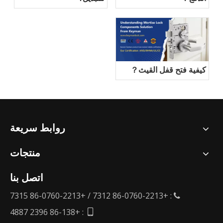
كيفية فتح قفل القيث？
روابط سريعة
منتجات
اتصل بنا
: +86-0760-2213 7312 / +86-0760-2213 7315

: +86-138 2396 4887
