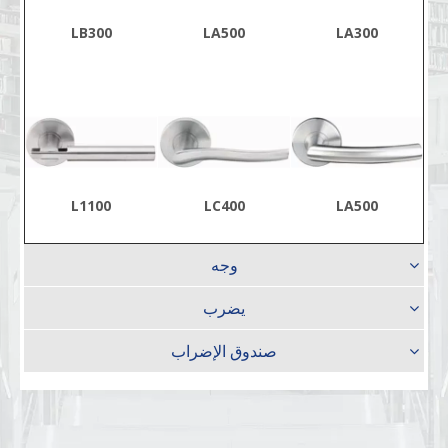
LB300
LA500
LA300
L1100
LC400
LA500
وجه
يضرب
صندوق الإضراب