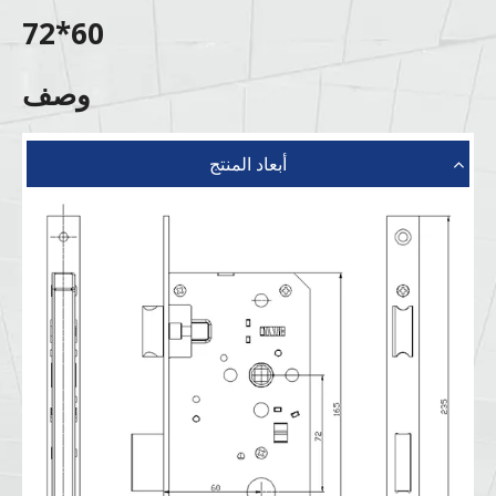
60*72
وصف
أبعاد المنتج