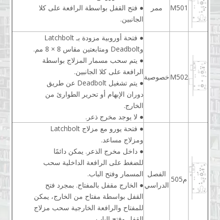
M501
ممر
● فتح القفل بواسطة الرافعة على كلا
الجانبين.
● فتحة أوروبية مزودة بـ Latchbolt
وDeadbolt ومتابعتين مقاس 8 × 8 مم.
● يتم سحب مسمار المزلاج بواسطة
الرافعة على كلا الجانبين.
M502
خصوصية
● يتم تشغيل Deadbolt عن طريق
دوران الإبهام أو تحرير الطوارئ من
الخارج.
● لا يوجد مخرج ذعر.
● فتحة يورو مع مزلاج Latchbolt
ومزلاج مساعد.
● داخل مخرج الذعر. يمكن دائمًا
للضغط على الرافعة الداخلية سحب
الفصل
المسمار وفتح الباب.
م505
الدراسي
● الخارج مقفل بالمفتاح. بمجرد فتح
القفل بواسطة مفتاح من الخارج، يمكن
للمفتاح والرافعة الخارجية سحب مزلاج
القفل وفتح الباب.