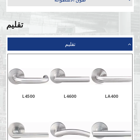
تقليم
تقليم
L4500
L4600
LA400