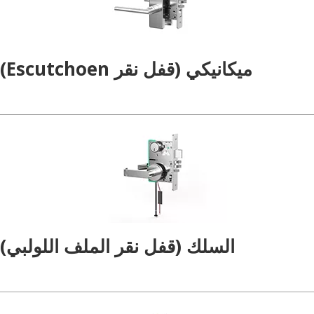
ميكانيكي (قفل نقر Escutchoen)
السلك (قفل نقر الملف اللولبي)