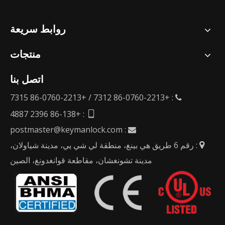
روابط سريعة
منتجات
اتصل بنا
: +86-0760-2213 7312 / +86-0760-2213 7315

: +86-138 2396 4887

postmaster@keymanlock.com
:

: رقم 6 طريق هي بينغ، منطقة لي شي يي، مدينة شياولان،

مدينة تشونغشان، مقاطعة قوانغدونغ، الصين