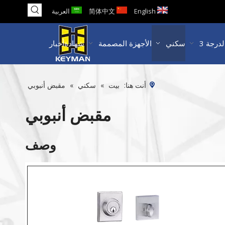
English
简体中文
العربية
سكني
الأجهزة المصممة
شهادة
أخبار
أنت هنا:
بيت
»
سكني
»
مقبض أنبوبي
مقبض أنبوبي
وصف