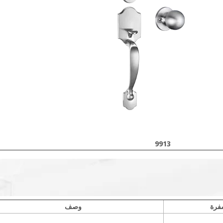
9913
فرة
وصف