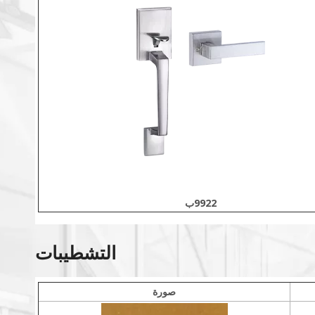
9922ب
التشطيبات
صورة