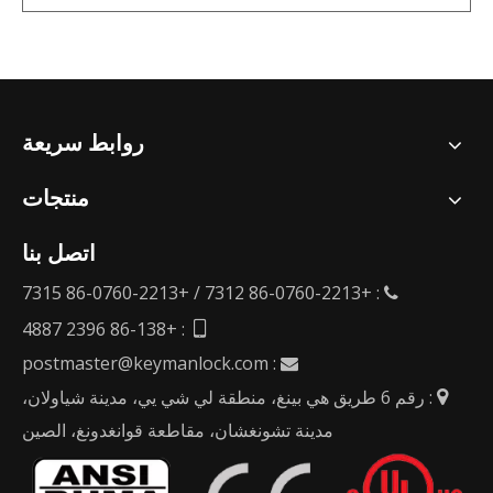
روابط سريعة
منتجات
اتصل بنا
: +86-0760-2213 7312 / +86-0760-2213 7315

: +86-138 2396 4887

postmaster@keymanlock.com
:

: رقم 6 طريق هي بينغ، منطقة لي شي يي، مدينة شياولان،

مدينة تشونغشان، مقاطعة قوانغدونغ، الصين