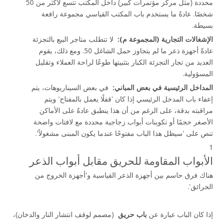
محددة (مثل مركز مؤتمرات كبير) داخل المكتب تتسع لأكثر من 50 
شخصًا. عادةً ما يستخدم باب المكتب القياسي مجموعة رافعة 
بسيطة.
الإشغالات التجارية (المجموعة م): 
 لا تتطلب متاجر البيع بالتجزئة 
عادةً أجهزة ذعر ما لم يتجاوز حمل الشاغل 50. ومع ذلك، يقوم 
العديد من تجار التجزئة الكبار بتثبيتها طوعًا لراحة العملاء وتقليل 
المسؤولية.
المداخل الرئيسية في بعض المباني: 
 في بعض السيناريوهات، يتم 
إعفاء باب المدخل الرئيسي إذا كان 'قفلًا يعمل بالمفتاح' ويتم 
مراقبته بدقة، على الرغم من أن هذا ينطبق عادةً على الأماكن 
الأصغر حجمًا أو تكوينات أبواب زجاجية محددة مع لافتات واضحة 
تنص على 'سيظل هذا الباب مفتوحًا عندما يكون المبنى مشغولاً'.
1
الأبواب المقاومة للحريق مقابل أبواب الذعر
هناك فرق حاسم بين أجهزة الذعر القياسية و'أجهزة الخروج من 
الحرائق'.
إذا كان الباب عبارة عن 
باب حريق 
 (مصمم لوقف انتشار النار والدخان)، 