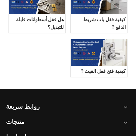
كيفية قفل باب شريط
هل قفل أسطوانات قابلة
الدفع？
للتبديل؟
كيفية فتح قفل القيث？
روابط سريعة
منتجات