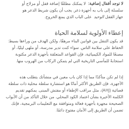
لا توجد أقفال إضافية: 
 لا يمكنك مطلقًا إضافة قفل أو مزلاج أو 
سلسلة إلى باب به أجهزة ذعر. يجب أن يكون شريط الذعر هو 
جهاز القفل 
الوحيد 
 على الباب الذي يمنع الخروج.
1
إعطاء الأولوية لسلامة الحياة
قد يكون التنقل بين قوانين البناء مرهقًا، ولكن الهدف من وراءها بسيط: 
الحفاظ على سلامة الناس. سواء كنت تدير مدرسة، أو ملهى ليليًا، أو 
مصنعًا للمواد الكيميائية، فإن القواعد المتعلقة بأجهزة الذعر مكتوبة 
استجابةً للمآسي التاريخية التي لم يتمكن الركاب من الهروب منها.
إذا لم تكن متأكدًا مما إذا كان باب معين في منشأتك يتطلب هذه 
الأجهزة، فإن الطريق الأكثر أمانًا هو استشارة سلطة محلية ذات سلطة 
قضائية (AHJ)، مثل مراقب الإطفاء أو مفتش المبنى. يمكنهم تقديم 
الكلمة الأخيرة بشأن اعتماد الكود المحلي. من خلال التأكد من أن الأبواب 
الصحيحة مجهزة بأجهزة فعالة ومتوافقة مع التعليمات البرمجية، فإنك 
تضمن أن الطريق إلى الأمان مفتوح دائمًا.
أجهزة الذعر
قفل باب الذعر