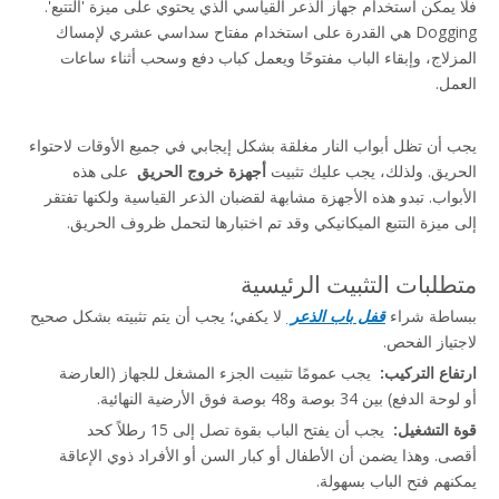
فلا يمكن استخدام جهاز الذعر القياسي الذي يحتوي على ميزة 'التتبع'. 
Dogging هي القدرة على استخدام مفتاح سداسي عشري لإمساك 
المزلاج، وإبقاء الباب مفتوحًا ويعمل كباب دفع وسحب أثناء ساعات 
العمل.
يجب أن تظل أبواب النار مغلقة بشكل إيجابي في جميع الأوقات لاحتواء 
الحريق. ولذلك، يجب عليك تثبيت 
أجهزة خروج الحريق 
 على هذه 
الأبواب. تبدو هذه الأجهزة مشابهة لقضبان الذعر القياسية ولكنها تفتقر 
إلى ميزة التتبع الميكانيكي وقد تم اختبارها لتحمل ظروف الحريق.
متطلبات التثبيت الرئيسية
ببساطة شراء 
قفل باب الذعر 
 لا يكفي؛ يجب أن يتم تثبيته بشكل صحيح 
لاجتياز الفحص.
ارتفاع التركيب: 
 يجب عمومًا تثبيت الجزء المشغل للجهاز (العارضة 
أو لوحة الدفع) بين 34 بوصة و48 بوصة فوق الأرضية النهائية.
قوة التشغيل: 
 يجب أن يفتح الباب بقوة تصل إلى 15 رطلاً كحد 
أقصى. وهذا يضمن أن الأطفال أو كبار السن أو الأفراد ذوي الإعاقة 
يمكنهم فتح الباب بسهولة.