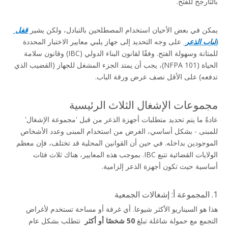
بالتأرجح للفتح.
يمكن في بعض الأحيان استخدام المصطلحين بالتبادل، ولكن يشير 
قفل 
الباب الذعر 
 على وجه التحديد إلى جهاز يلبي معايير الاختبار المحددة 
للمتانة وسهولة الفتح. وفقًا لقانون البناء الدولي (IBC) وقانون سلامة 
الحياة (NFPA 101)، يجب أن يمتد الجزء المشغل للجهاز (القضيب الذي 
تدفعه) على الأقل نصف عرض ورقة الباب.
مجموعات الإشغال الثلاث الرئيسية
عادةً ما يتم تحديد متطلبات أجهزة الذعر من قبل 'مجموعة الإشغال' 
للمبنى - بشكل أساسي، الغرض من استخدام المبنى وعدد الأشخاص 
الموجودين بداخله. في حين أن القوانين المحلية قد تختلف، فإن معظم 
الولايات القضائية تتبع IBC. بموجب هذه المعايير، هناك ثلاث فئات 
أساسية حيث تكون أجهزة الذعر إلزامية.
1. المجموعة أ: إشغالات الجمعية
هذا هو السيناريو الأكثر شيوعا. أي غرفة أو مساحة تستخدم لأغراض 
التجمع مع حمولة شاغلة تبلغ 
50 شخصًا أو أكثر 
 تتطلب بشكل عام 