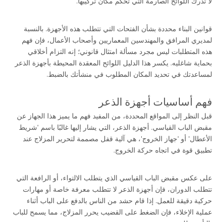
لا تدرك اللوائح الصارمة التي تحكم مكان تركيبها.
قوانين البناء محددة بشأن الفتحات التي تتطلب هذه الأجهزة. بالنسبة 
لمديري المرافق والمهندسين المعماريين وأصحاب الأعمال، فإن فهم 
هذه المتطلبات ليس مجرد مسألة امتثال قانوني؛ إنه التزام أخلاقي 
بحماية شاغليه. يكسر هذا الدليل اللوائح المعقدة المحيطة بأجهزة الذعر 
لمساعدتك في تحديد المكان المطلوب في منشأتك بالضبط.
فهم أساسيات أجهزة الذعر
قبل النظر إلى المواقع المحددة، من المفيد فهم ما يميز هذا الجهاز عن 
مقبض الباب القياسي. أجهزة الذعر، التي يشار إليها غالبًا باسم 'شريط 
الأعطال' أو 'جهاز الخروج'، هي آلية قفل مصممة لتحرير المزلاج عند 
تطبيق قوة في اتجاه حركة الخروج.
على عكس مقبض الباب القياسي الذي يتطلب الالتواء، أو الرافعة التي 
تتطلب الدوران، فإن أجهزة الذعر لا تتطلب معرفة خاصة أو مهارات 
حركية دقيقة للعمل. إذا قام حشد من الناس بالدفع على الباب أثناء 
عملية الإخلاء، فإن الضغط على القضيب يحرر المزلاج، مما يسمح للباب 