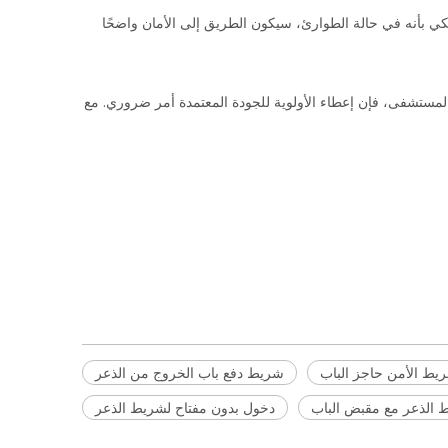
 ليس مجرد متطلب تنظيمي؛ إنه وعد ميكانيكي بأنه في حالة الطوارئ، سيكون الطريق إلى الأمان واضحًا 
 لمدخل المدرسة أو جهاز من الفولاذ المقاوم للصدأ لممر المستشفى، فإن إعطاء الأولوية للجودة المعتمدة أمر ضروري. مع 
يط الأمن حاجز الباب
شريط دفع باب الخروج من الذعر
 الذعر مع مقبض الباب
دخول بدون مفتاح لشريط الذعر