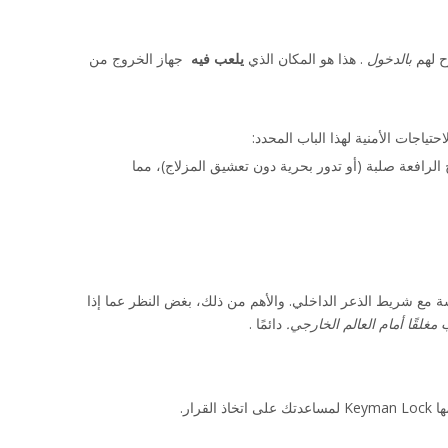
 لهم 
بالدخول 
. هذا هو المكان الذي 
يلعب فيه 
 جهاز الخروج من 
اجات الأمنية لهذا الباب المحدد:
 يمكن قفل الرافعة أو فتحها باستخدام مفتاح. عند فتح القفل، تقوم الرافعة بسحب المزلاج، مما يسمح بالدخول. عند القفل، تصبح الرافعة صلبة (أو تدور بحرية دون تعشيق المزلاج)، مما 
. تم تصميمها لتتكامل بسلاسة مع شريط الذعر الداخلي. والأهم من ذلك، بغض النظر عما إذا 
مغلقًا أمام العالم الخارجي.
 دائمًا . 
ار.