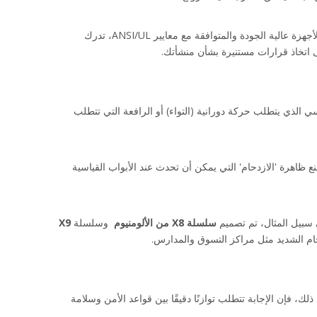
لقد أمضت شركة Zhongshan Keyman Locks Products Ltd. أكثر من 20 عامًا في التخصص في هذا المجال بالتحديد. من خلال التركيز على الأجهزة عالية الجودة والمتوافقة مع معايير ANSI/UL، تدرك 
 هو نوع من آلية فتح الباب المصممة للسماح بالخروج السريع والسهل من المبنى. على عكس مقبض الباب القياسي الذي يتطلب حركة دورانية (التواء) أو الرافعة التي تتطلب 
هدف التصميم هو عملية بديهية. في حالة الذعر، يجب أن يكون ضغط حشد من الناس على الباب كافيًا لتنشيط الشريط وفتح الباب للخارج. وهذا يمنع ظاهرة 'الازدحام' التي يمكن أن تحدث عند الأبواب القياسية 
سلسلة X8 من الألومنيوم 
 وسلسلة 
X9 
هذا سؤال شائع ينشأ من الرغبة في زيادة أمن المباني، خاصة في المدارس أو المكاتب المعنية بالدخول غير المصرح به أو التهديدات النشطة. ومع ذلك، فإن الإجابة تتطلب توازنًا دقيقًا بين قواعد الأمن وسلامة 