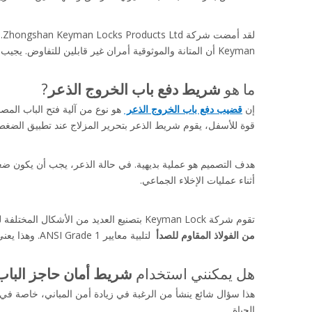
Keyman أن المتانة والموثوقية أمران غير قابلين للتفاوض. يجيب هذا الدليل على الأسئلة الأكثر شيوعًا المتعلقة بأجهزة الخروج، مما يساعدك على اتخاذ قرارات مستنيرة بشأن منشأتك.
ما هو 
شريط دفع باب الخروج الذعر
?
إن 
قضيب دفع باب الخروج الذعر 
قوة للأسفل، يقوم شريط الذعر بتحرير المزلاج عند تطبيق الضغط 
أثناء عمليات الإخلاء الجماعي.
تقوم شركة Keyman Lock بتصنيع العديد من الأشكال المختلفة لهذه الأجهزة، مع التركيز بشكل أساسي على المتانة والسلامة من الحرائق. على سبيل المثال، تم تصميم 
من الفولاذ المقاوم للصدأ 
 لتلبية معايير ANSI Grade 1. وهذا يعني أنها تم اختبارها لتحمل ملايين الدورات، مما يجعلها مناسبة للمناطق ذات الازدحام الشديد مثل مراكز التسوق والمدارس.
هل يمكنني استخدام 
شريط أمان حاجز الباب
الحياة.