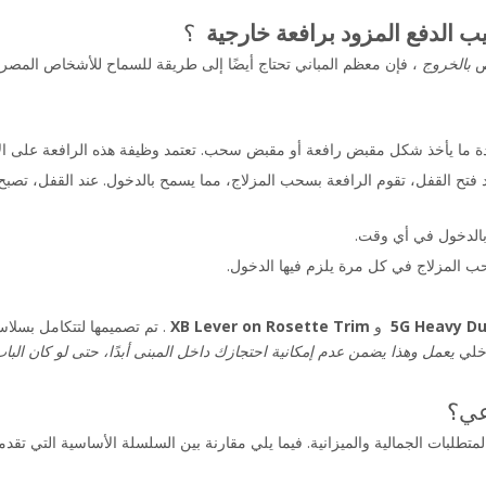
 الدفع المزود برافعة خارجية 
 ؟
ص 
بالخروج 
، فإن معظم المباني تحتاج أيضًا إلى طريقة للسماح للأشخاص المصرح
دة ما يأخذ شكل مقبض رافعة أو مقبض سحب. تعتمد وظيفة هذه الرافعة على الاحتي
 بالدخول في أي وقت.
سحب المزلاج في كل مرة يلزم فيها الدخول.
5G Heavy Du
 و 
XB Lever on Rosette Trim 
خلي 
يعمل وهذا يضمن عدم إمكانية احتجازك داخل المبنى أبدًا، حتى لو كان الباب 
الميزانية. فيما يلي مقارنة بين السلسلة الأساسية التي تقدمها Keyman Lock لمساعدتك على اتخاذ القر