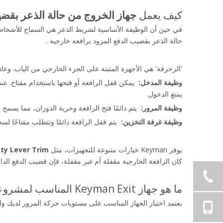
كيف يعمل 
جهاز الخروج من حالة الذعر بقضيب
في حين أن الوظيفة الأساسية لشريط الذعر هي السماح للأشخا
حالة الذعر بقضيب الدفع المزود برافعة خارجية .
'الزخرفة' هي الأجهزة المثبتة على الجزء الخارجي من الباب. وعا
وظيفة المدخل: 
يمنع الدخول.
وظيفة المرور: 
 يتم دائمًا فتح الرافعة وحرية الدوران، مما يسمح
وظيفة غرفة التخزين: 
 يتم قفل الرافعة دائمًا وتتطلب مفتاحًا ل
1
يوفر Keyman خيارات متنوعة للتجهيزات، مثل 
ty Lever Trim 
كان الرافعة الخارجية مقفلة أم غير مقفلة، فإن قضيب الدفع الدا
ما هو جهاز Keyman Exit المناسب لمشروعي؟
يعتمد اختيار الجهاز المناسب على مستويات حركة المرور لديك والمتطلبات الجمالية و