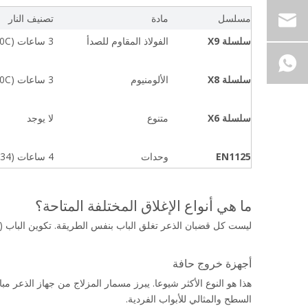
مسلسل
مادة
تصنيف النار
سلسلة X9
الفولاذ المقاوم للصدأ
3 ساعات (UL 10C)
سلسلة X8
الألومنيوم
3 ساعات (UL 10C)
سلسلة X6
متنوع
لا يوجد
EN1125
وحدات
4 ساعات (EN 1634)
ما هي أنواع الإغلاق المختلفة المتاحة؟
ليست كل قضبان الذعر تغلق الباب بنفس الطريقة. تكوين الباب (
أجهزة خروج حافة
هذا هو النوع الأكثر شيوعا. يبرز مسمار المزلاج من جهاز الذعر مباشرة
السطح والمثالي للأبواب الفردية.