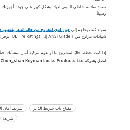
تعتمد سلامة شاغلي المبنى لديك بشكل كبير على جودة أجهزتك. إ
وسهلاً.
سواء كنت بحاجة إلى 
جهاز قوي للخروج من حالة الذعر بقضيب دف
شهادات تتراوح من ANSI Grade 1 إلى UL Fire Ratings، يوفر Keyman Lock موثوقية المهندسين المعماريين والبنائين.
إذا كنت تخطط حاليًا لمشروع ما أو تقوم بترقية أمان منشأتك، فتأك
اتصل بشركة Zhongshan Keyman Locks Products Ltd. اليوم لمناقشة متطلباتك المحددة أو لطلب عرض أسعار لمشروعك التالي.
شريط دفع باب الخروج من الذعر
شريط الأمن حاجز الباب
جهاز خروج الذعر بشريط الدفع مع رافعة خا
مفتاح باب شريط الذعر
شريط أمان ال
شريط ال