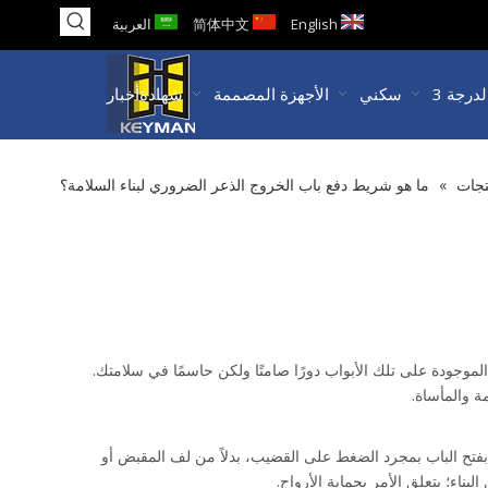
English
简体中文
العربية
سكني
الأجهزة المصممة
شهادة
أخبار
تجات
»
ما هو شريط دفع باب الخروج الذعر الضروري لبناء السلامة؟
وجودة على تلك الأبواب دورًا صامتًا ولكن حاسمًا في سلامتك.
ة والمأساة.
هذا هو المكان الذي يلعب فيه جهاز الخروج من الذعر. تسمى هذه الآلية في كثير من الأحيان 'قضيب التصادم' أو 'قضيب الدفع'، وتسمح للأشخاص بفتح الباب بمجرد الضغط على القضيب، بدلاً من لف المقبض أو 
بناء؛ يتعلق الأمر بحماية الأرواح.