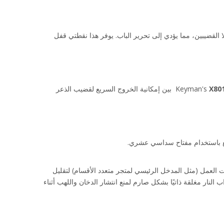
تُستخدم هذه الأجهزة عادةً على الأبواب المزدوجة. تمتد القضبان من شريط الدفع إلى أعلى الباب ثم إلى الأرض. عندما يتم دفع الشريط، يتراجع كلا القضيبين، مما يؤدي إلى تحرير الباب. يوفر هذا نقطتي قفل 
X801
 بين إمكانية الخروج السريع لقضيب الذعر 
فع باستخدام مفتاح سداسي عشري.
عندما يتم تثبيت الجهاز، يعمل الباب كباب دفع/سحب بسيط بدون قفل. يعد هذا مفيدًا بشكل لا يصدق للأبواب ذات حركة المرور العالية خلال ساعات العمل (مثل المدخل الرئيسي لمتجر متعدد الأقسام) لتقليل 
. يجب أن تكون أبواب النار مغلقة ذاتيًا بشكل صارم لمنع انتشار الدخان واللهب أثناء 