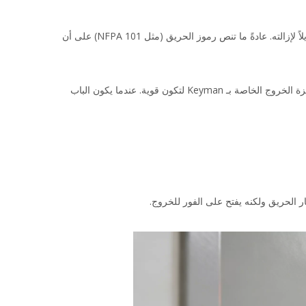
 على مخرج حريق مخصص إذا كان الأمر يتطلب معرفة خاصة، أو إمساكًا محكمًا، أو وقتًا طويلاً لإزالته. عادةً ما تنص رموز الحريق (مثل NFPA 101) على أن 
الحل هو استخدام جهاز ذعر عالي الأمان يعمل كحاجز خاص به ضد التهديدات الخارجية مع الحفاظ على توافقه مع الخروج الداخلي. تم تصميم أجهزة الخروج الخاصة بـ Keyman لتكون قوية. عندما يكون الباب 