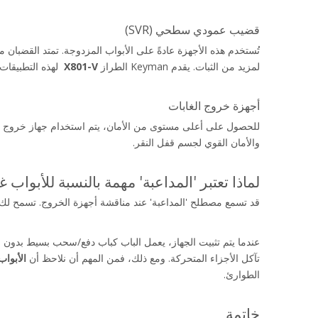
قضيب عمودي سطحي (SVR)
لمزيد من الثبات. يقدم Keyman الطراز 
X801-V 
 لهذه التطبيقات.
أجهزة خروج الغابات
للحصول على أعلى مستوى من الأمان، يتم استخدام جهاز خروج نقر. آلي
والأمان القوي لجسم قفل النقر.
لماذا تعتبر 'المداعبة' مهمة بالنسبة للأبواب 
قد تسمع مصطلح 'المداعبة' عند مناقشة أجهزة الخروج. تسمح ل
تآكل الأجزاء المتحركة. ومع ذلك، فمن المهم أن نلاحظ أن 
الأبواب
الطوارئ.
خاتمة