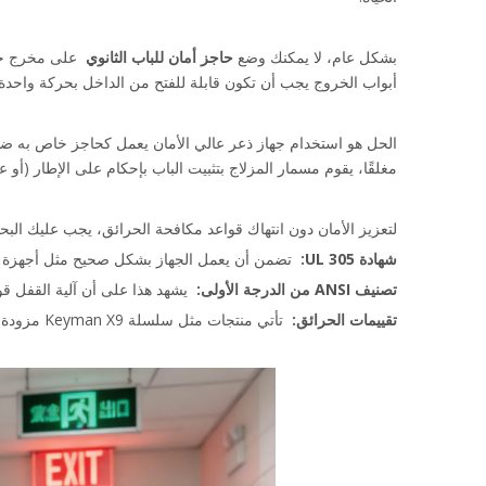
بشكل عام، لا يمكنك وضع 
حاجز أمان للباب الثانوي 
أبواب الخروج يجب أن تكون قابلة للفتح من الداخل بحركة واحدة 
مغلقًا، يقوم مسمار المزلاج بتثبيت الباب بإحكام على الإطار (أو ع
لتعزيز الأمان دون انتهاك قواعد مكافحة الحرائق، يجب عليك الب
شهادة UL 305: 
 تضمن أن يعمل الجهاز بشكل صحيح مثل أجهزة ا
تصنيف ANSI من الدرجة الأولى: 
 يشهد هذا على أن آلية القفل ق
تقييمات الحرائق: 
 تأتي منتجات مثل سلسلة Keyman X9 مزودة بتصنيف حريق لمدة 3 ساعات (UL 10C)، مما يضمن بقاء الباب مغلقًا لمنع انتشار الحريق ولكنه يفتح على الفور للخروج.