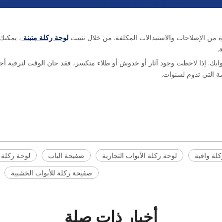
من الإصلاحات والاستبدالات المكلفة. من خلال تثبيت
لوحة ركلة متينة
، يمكنك
.
ابك. إذا لاحظت وجود آثار أو خدوش أو طلاء متكسر، فقد حان الوقت لترقية أج
صة التي تدوم لسنوات.
لة واقية
لوحة ركلة الأبواب التجارية
صفيحة الباب
لوحة ركلة ا
صفيحة ركلة للأبواب الخشبية
أخبار ذات صلة