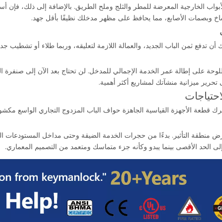
 للأبواب الخارجية المعرضة للمطر والثلج وملح الطريق. بالإضافة إلى ذلك، فإ
خ وبصمات الأصابع، مما يحافظ على مظهر مدخلك نظيفًا بأقل جهد.
ك أن تدفع ثمن الباب الجديد، والعمالة اللازمة لتعليقه، وربما طلاء أو تشطيب ج
اللوحة على إطالة عمر الخدمة الإجمالي للمدخل. لن تحتاج بعد الآن إلى صنفرة ا
 تحرير ميزانية منشآتك لمشاريع أكثر أهمية.
تياجات
رك قطعة الأجهزة القياسية الجاهزة حواف الباب المزدوج التجاري الواسع مكشوفً
منطقة التأثير. بدءًا من حجرات الخدمة الضيقة وحتى مداخل المستودعات الض
لى الحد الأقصى بينما يبدو وكأنه جزء متماسك ومتعمد من التصميم المعماري.