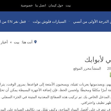
بيت
حول كيمان
اتصل بنا
خصوصية
 الدرجة الأولى من أنسي
السيارات فلوش بولت
قفل نقر EN من الدرجة 3
أنت هنا:
بيت
»
أخبار
 لأبوابك
محرر الموقع
قدامهم، ويصدمونها بعربات ثقيلة، ويسحبون الأمتعة إلى قواعدها. بمرور الوقت، ي
ة أمرًا مكلفًا ومحبطًا. ولحسن الحظ، فإن إضافة الأجهزة البسيطة يمكن أن تحل 
في المدخل الخاص بك. تم تركيب هذه الصفائح المعدنية المتينة في الجزء السفلي
مظهر نظيف واحترافي.
ف تتعرف على أفضل المواد المتاحة، وكيف تقلل من تكاليف الصيانة على المدى