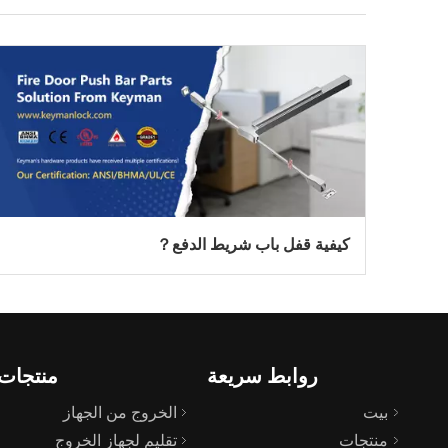
كيفية قفل باب شريط الدفع？
روابط سريعة
منتجات
بيت
الخروج من الجهاز
منتجات
تقليم لجهاز الخروج