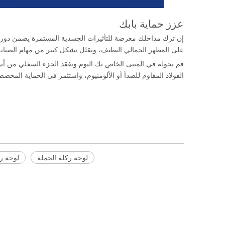
عزز حماية بابك
إن ترك مداخلك معرضة للتأثيرات الجسدية المستمرة يضمن دورة 
على المظهر الجمالي النظيف، وتقلل بشكل كبير من مهام الصيانة
قم بجولة في المبنى الخاص بك اليوم وتفقد الجزء السفلي من أبو
الفولاذ المقاوم للصدأ أو الألومنيوم، واستثمر في الحماية المخص
لوحة ركلة
لوحة ركلة باب المدخل
لوحة ركلة الباب الأمامي
لوحة ركلة الجملة
لوحة رك