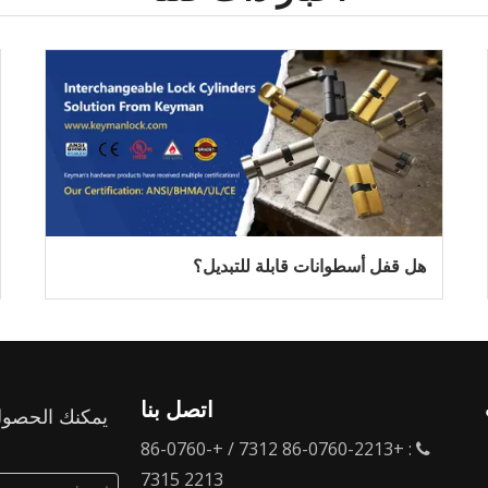
هل قفل أسطوانات قابلة للتبديل؟
اتصل بنا
يمكنك الحصول
: +86-0760-2213 7312 / +86-0760-

2213 7315