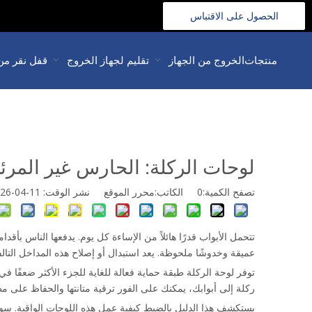
الحصول على الاقتباس
>>
منتجات
الخروج من الجهاز
تقليم لجهاز الخروج
قفل نقر من
لوحات الركلة: الحارس غير المرئي
تصفح الكمية:
0
الكاتب:محرر الموقع نشر الوقت: 11-04-2026 المنشأ:
تتحمل الأبواب قدرًا هائلاً من الإساءة كل يوم. يدفعها الناس بأ
عميقة وخدوشًا ملحوظة. يعد استبدال أو إصلاح هذه المداخل التالف
توفر لوحة الركلة طبقة حماية فعالة للغاية للجزء الأكثر ضعفًا 
ركلة إلى أبوابك، يمكنك على الفور ترقية متانتها والحفاظ على 
يستكشف هذا الدليل بالضبط كيفية عمل هذه اللوحات الواقية. سو