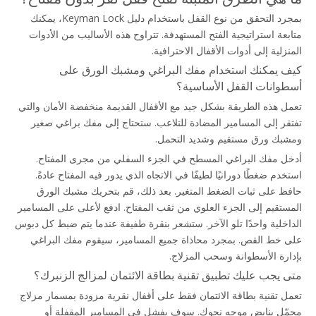
بمجرد التحقق من نوع القفل باستخدام دليل Keyman Lock، يمكنك 
متابعة استراتيجية الفتح المستهدفة. تتراوح هذه الأساليب من الأدوات 
المنزلية إلى أدوات الأقفال الاحترافية.
كيف يمكنك استخدام مفك البراغي ومشبك الورق على 
أسطوانات القفل الأساسية؟
تعمل هذه الطريقة بشكل جيد مع الأقفال القديمة منخفضة الأمان والتي 
تفتقر إلى المسامير المضادة للتلاعب. ستحتاج إلى مفك براغي صغير 
ومشبك ورق مستقيم وشديد التحمل.
أدخل مفك البراغي المسطح في الجزء السفلي من مجرى المفتاح. 
استخدم ضغطًا دورانيًا لطيفًا في الاتجاه الذي يدور فيه المفتاح عادةً. 
حافظ على ثبات الضغط المتغير. بعد ذلك، قم بتحريك مشبك الورق 
المستقيم إلى الجزء العلوي من ثقب المفتاح. ادفع لأعلى على المسامير 
الداخلية واحدًا تلو الآخر. ستشعر بنقرة طفيفة عندما يتم ضبط كل دبوس 
على خط القص. بمجرد محاذاة جميع المسامير، سيقوم مفك البراغي 
بإدارة الأسطوانة وسحب المزلاج.
متى يجب عليك تطبيق تقنية بطاقة الائتمان لمزالج الزنبرك؟
تعمل تقنية بطاقة الائتمان فقط على أقفال نقرية مزودة بمسمار مزلاج 
محمّل بنابض موجه نحوك. سوف يفشل في المسامير المقفلة أو 