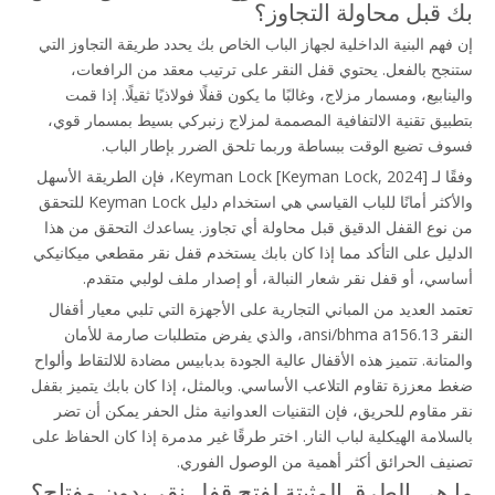
بك قبل محاولة التجاوز؟
إن فهم البنية الداخلية لجهاز الباب الخاص بك يحدد طريقة التجاوز التي 
ستنجح بالفعل. يحتوي قفل النقر على ترتيب معقد من الرافعات، 
والينابيع، ومسمار مزلاج، وغالبًا ما يكون قفلًا فولاذيًا ثقيلًا. إذا قمت 
بتطبيق تقنية الالتفافية المصممة لمزلاج زنبركي بسيط بمسمار قوي، 
فسوف تضيع الوقت ببساطة وربما تلحق الضرر بإطار الباب.
وفقًا لـ Keyman Lock [Keyman Lock, 2024]، فإن الطريقة الأسهل 
والأكثر أمانًا للباب القياسي هي استخدام دليل Keyman Lock للتحقق 
من نوع القفل الدقيق قبل محاولة أي تجاوز. يساعدك التحقق من هذا 
الدليل على التأكد مما إذا كان بابك يستخدم قفل نقر مقطعي ميكانيكي 
أساسي، أو قفل نقر شعار النبالة، أو إصدار ملف لولبي متقدم.
تعتمد العديد من المباني التجارية على الأجهزة التي تلبي معيار أقفال 
النقر ansi/bhma a156.13، والذي يفرض متطلبات صارمة للأمان 
والمتانة. تتميز هذه الأقفال عالية الجودة بدبابيس مضادة للالتقاط وألواح 
ضغط معززة تقاوم التلاعب الأساسي. وبالمثل، إذا كان بابك يتميز بقفل 
نقر مقاوم للحريق، فإن التقنيات العدوانية مثل الحفر يمكن أن تضر 
بالسلامة الهيكلية لباب النار. اختر طرقًا غير مدمرة إذا كان الحفاظ على 
تصنيف الحرائق أكثر أهمية من الوصول الفوري.
ما هي الطرق المثبتة لفتح قفل نقر بدون مفتاح؟