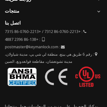
منتجات
اتصل بنا
: +86-0760-2213 7312 / +86-0760-2213 7315

: +86-138 2396 4887

postmaster@keymanlock.com
:

: رقم 6 طريق هي بينغ، منطقة لي شي يي، مدينة شياولان،

مدينة تشونغشان، مقاطعة قوانغدونغ، الصين
يمكنك الحصول على مزيد من المعلومات حول منتجاتنا