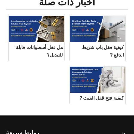
أخبار ذات صلة
كيفية قفل باب شريط
هل قفل أسطوانات قابلة
الدفع？
للتبديل؟
كيفية فتح قفل القيث？
روابط سريعة