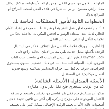
الملولبة بالكامل من جسم القفل. بمجرد إزالة الأسطوانة، يمكنك إدخال 
مفك براغي مسطح الرأس مباشرةً في غلاف القفل لسحب المزلاج أو 
المزلاج يدويًا.
الخطوات التالية لتأمين الممتلكات الخاصة بك
غالبًا ما يكشف تجاوز قفل النقر بنجاح عن نقاط الضعف في إعداد الأمان 
الحالي لديك. بعد استعادة الوصول، افحص المكونات الداخلية بحثًا عن 
علامات التآكل أو التلف الناتج عن القفل.
إذا أظهرت أجهزتك علامات الفشل قبل الإغلاق، ففكر في استبدال 
الوحدة بأكملها ببديل حديث يلبي معايير الأمان الحالية. راجع دليل 
Keyman Lock للعثور على البديل المناسب الذي يناسب جيب الباب 
الموجود لديك. الصيانة المناسبة، بما في ذلك التشحيم السنوي بمسحوق 
الجرافيت، سوف تحافظ على حركة المسامير بسلاسة وتمنع حدوث 
أعطال ميكانيكية في المستقبل.
الأسئلة المتداولة (الأسئلة الشائعة)
كم من الوقت يستغرق فتح قفل نقر بدون مفتاح؟
يمكن أن يستغرق فتح قفل نقر قياسي من دقيقتين باستخدام بطاقة 
الائتمان الموجودة على مزلاج زنبركي، إلى أكثر من ثلاثين دقيقة لاختيار 
أسطوانة عالية الأمان. يعتمد الوقت الإجمالي بشكل كبير على تصنيف 