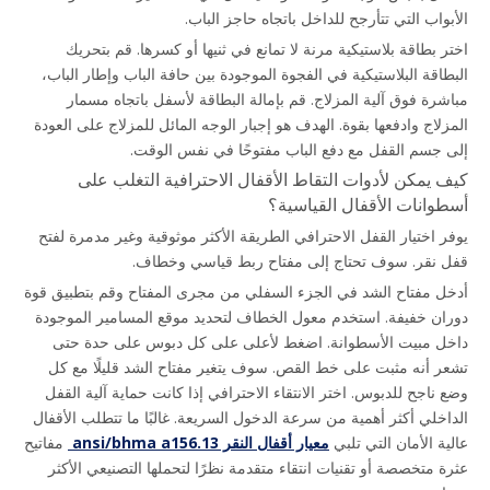
الأبواب التي تتأرجح للداخل باتجاه حاجز الباب.
اختر بطاقة بلاستيكية مرنة لا تمانع في ثنيها أو كسرها. قم بتحريك 
البطاقة البلاستيكية في الفجوة الموجودة بين حافة الباب وإطار الباب، 
مباشرة فوق آلية المزلاج. قم بإمالة البطاقة لأسفل باتجاه مسمار 
المزلاج وادفعها بقوة. الهدف هو إجبار الوجه المائل للمزلاج على العودة 
إلى جسم القفل مع دفع الباب مفتوحًا في نفس الوقت.
كيف يمكن لأدوات التقاط الأقفال الاحترافية التغلب على 
أسطوانات الأقفال القياسية؟
يوفر اختيار القفل الاحترافي الطريقة الأكثر موثوقية وغير مدمرة لفتح 
قفل نقر. سوف تحتاج إلى مفتاح ربط قياسي وخطاف.
أدخل مفتاح الشد في الجزء السفلي من مجرى المفتاح وقم بتطبيق قوة 
دوران خفيفة. استخدم معول الخطاف لتحديد موقع المسامير الموجودة 
داخل مبيت الأسطوانة. اضغط لأعلى على كل دبوس على حدة حتى 
تشعر أنه مثبت على خط القص. سوف يتغير مفتاح الشد قليلًا مع كل 
وضع ناجح للدبوس. اختر الانتقاء الاحترافي إذا كانت حماية آلية القفل 
الداخلي أكثر أهمية من سرعة الدخول السريعة. غالبًا ما تتطلب الأقفال 
عالية الأمان التي تلبي 
معيار أقفال النقر ansi/bhma a156.13 
 مفاتيح 
عثرة متخصصة أو تقنيات انتقاء متقدمة نظرًا لتحملها التصنيعي الأكثر 