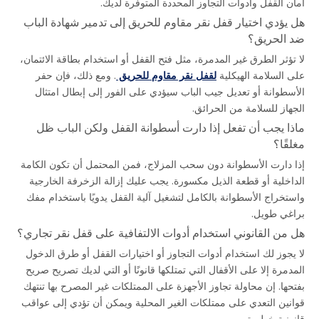
أمان القفل وأدوات التجاوز المحددة المتوفرة لديك.
هل يؤدي اختيار قفل نقر مقاوم للحريق إلى تدمير شهادة الباب 
ضد الحريق؟
لا تؤثر الطرق غير المدمرة، مثل فتح القفل أو استخدام بطاقة الائتمان، 
على السلامة الهيكلية 
لقفل نقر مقاوم للحريق 
. ومع ذلك، فإن حفر 
الأسطوانة أو تعديل جيب الباب سيؤدي على الفور إلى إبطال امتثال 
الجهاز للسلامة من الحرائق.
ماذا يجب أن تفعل إذا دارت أسطوانة القفل ولكن الباب ظل 
مغلقًا؟
إذا دارت الأسطوانة دون سحب المزلاج، فمن المحتمل أن تكون الكامة 
الداخلية أو قطعة الذيل مكسورة. يجب عليك إزالة الزخرفة الخارجية 
واستخراج الأسطوانة بالكامل لتشغيل آلية القفل يدويًا باستخدام مفك 
براغي طويل.
هل من القانوني استخدام أدوات الالتفافية على قفل نقر تجاري؟
لا يجوز لك استخدام أدوات التجاوز أو اختيارات القفل أو طرق الدخول 
المدمرة إلا على الأقفال التي تمتلكها قانونًا أو التي لديك تصريح صريح 
بفتحها. إن محاولة تجاوز الأجهزة على الممتلكات غير المصرح بها تنتهك 
قوانين التعدي على ممتلكات الغير المحلية ويمكن أن تؤدي إلى عواقب 
قانونية خطيرة.