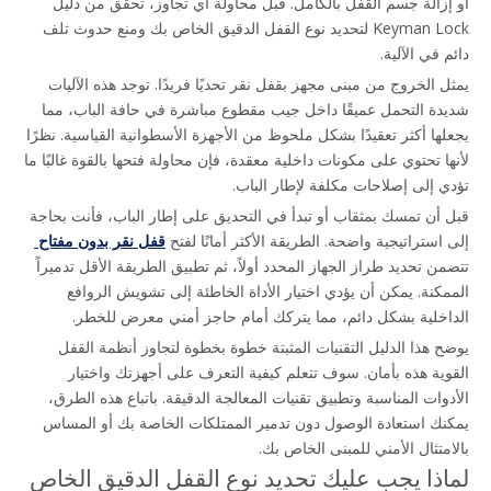
أو إزالة جسم القفل بالكامل. قبل محاولة أي تجاوز، تحقق من دليل 
Keyman Lock لتحديد نوع القفل الدقيق الخاص بك ومنع حدوث تلف 
دائم في الآلية.
يمثل الخروج من مبنى مجهز بقفل نقر تحديًا فريدًا. توجد هذه الآليات 
شديدة التحمل عميقًا داخل جيب مقطوع مباشرة في حافة الباب، مما 
يجعلها أكثر تعقيدًا بشكل ملحوظ من الأجهزة الأسطوانية القياسية. نظرًا 
لأنها تحتوي على مكونات داخلية معقدة، فإن محاولة فتحها بالقوة غالبًا ما 
تؤدي إلى إصلاحات مكلفة لإطار الباب.
قبل أن تمسك بمثقاب أو تبدأ في التحديق على إطار الباب، فأنت بحاجة 
إلى استراتيجية واضحة. الطريقة الأكثر أمانًا لفتح 
قفل نقر بدون مفتاح 
تتضمن تحديد طراز الجهاز المحدد أولاً، ثم تطبيق الطريقة الأقل تدميراً 
الممكنة. يمكن أن يؤدي اختيار الأداة الخاطئة إلى تشويش الروافع 
الداخلية بشكل دائم، مما يتركك أمام حاجز أمني معرض للخطر.
يوضح هذا الدليل التقنيات المثبتة خطوة بخطوة لتجاوز أنظمة القفل 
القوية هذه بأمان. سوف تتعلم كيفية التعرف على أجهزتك واختيار 
الأدوات المناسبة وتطبيق تقنيات المعالجة الدقيقة. باتباع هذه الطرق، 
يمكنك استعادة الوصول دون تدمير الممتلكات الخاصة بك أو المساس 
بالامتثال الأمني ​​للمبنى الخاص بك.
لماذا يجب عليك تحديد نوع القفل الدقيق الخاص 